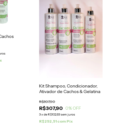
 Cachos
uros
x
Kit Shampoo, Condicionador,
Ativador de Cachos & Gelatina
R$307,90
R$307,90
0
% OFF
3
x
de
R$102,63
sem juros
R$292,51
com
Pix