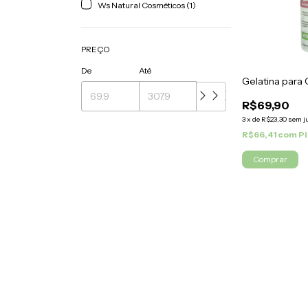
Ws Natural Cosméticos (1)
PREÇO
De
Até
Gelatina para
R$69,90
3
x
de
R$23,30
sem j
R$66,41
com
Pi