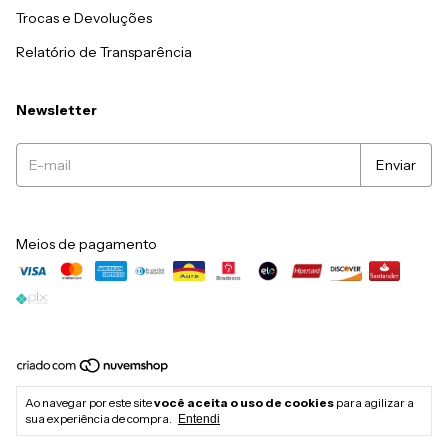
Trocas e Devoluções
Relatório de Transparência
Newsletter
Meios de pagamento
Copyright Ws Natural - 38147008000158 - 2026. Todos os direitos
Ao navegar por este site
você aceita o uso de cookies
para agilizar a
reservados.
sua experiência de compra.
Entendi