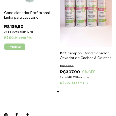
Condicionador Profissional –
Linha para Lavatório
R$139,90
3
x
de
R$46,63
sem juros
R$132,91
com
Pix
Kit Shampoo, Condicionador,
Ativador de Cachos & Gelatina
R$307,90
R$307,90
0
% OFF
3
x
de
R$102,63
sem juros
R$292,51
com
Pix