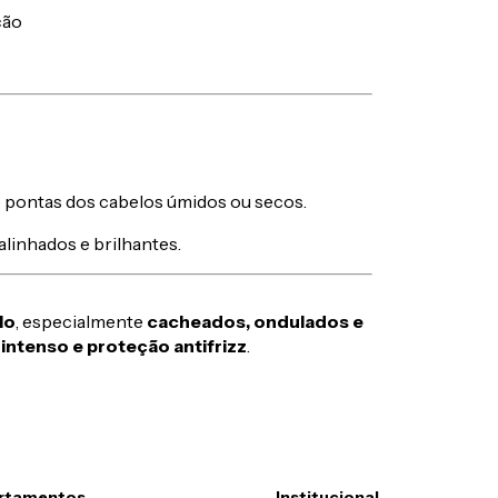
ção
 pontas dos cabelos úmidos ou secos.
alinhados e brilhantes.
lo
, especialmente
cacheados, ondulados e
o intenso e proteção antifrizz
.
rtamentos
Institucional