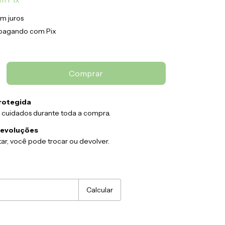
m juros
pagando com Pix
rotegida
 cuidados durante toda a compra.
devoluções
ar, você pode trocar ou devolver.
:
Alterar CEP
Calcular