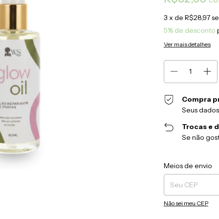
3
x de
R$28,97
se
5% de desconto
Ver mais detalhes
Compra p
Seus dados
Trocas e 
Se não gost
Entregas para o CEP
Meios de envio
Não sei meu CEP