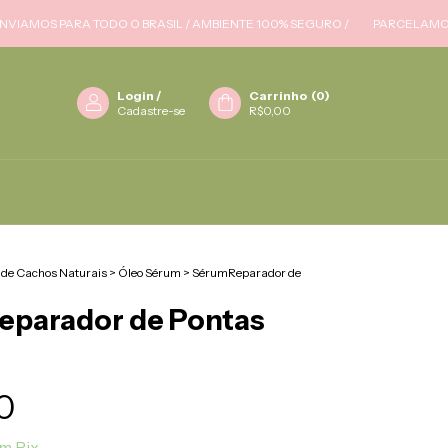
OS PARA TODO O BRASIL / AMBIENTE 100% SEGURO /
PARCELAMOS EM AT
Login
/
Carrinho
(
0
)
Cadastre-se
R$0,00
 de Cachos Naturais
>
Óleo Sérum
>
SérumReparador de
parador de Pontas
0
om
Pix