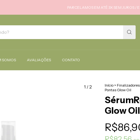
PARCELAMOS EM ATÉ 3X SEM JUROS / ENVIAM
 SOMOS
AVALIAÇÕES
CONTATO
Início
>
Finalizadores
1
/
2
Pontas Glow Oil
SérumRe
Glow Oil
R$86,9
R$82,56
c