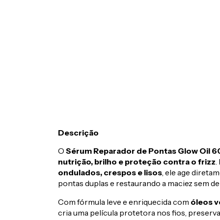
Descrição
O
Sérum Reparador de Pontas Glow Oil 6
nutrição, brilho e proteção contra o frizz
.
ondulados, crespos e lisos
, ele age diret
pontas duplas e restaurando a maciez sem dei
Com fórmula leve e enriquecida com
óleos v
cria uma película protetora nos fios, preserv