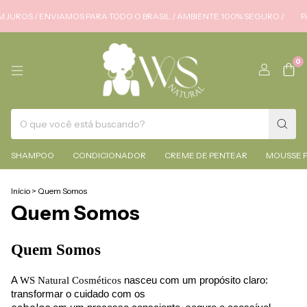
S / ENVIAMOS PARA TODO O BRASIL / AMBIENTE 100% SEGURO /
PARCEL
0
SHAMPOO
CONDICIONADOR
CREME DE PENTEAR
MOUSSE 
Início
>
Quem Somos
Quem Somos
Quem Somos
A
WS Natural Cosméticos
nasceu com um propósito claro:
transformar o cuidado com os