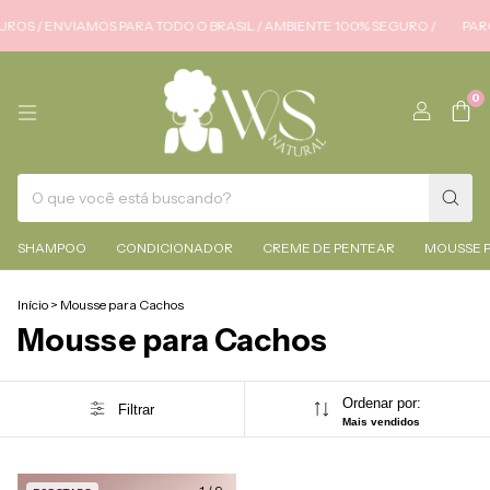
/ ENVIAMOS PARA TODO O BRASIL / AMBIENTE 100% SEGURO /
PARCELAM
0
SHAMPOO
CONDICIONADOR
CREME DE PENTEAR
MOUSSE 
Início
>
Mousse para Cachos
Mousse para Cachos
Ordenar por:
Filtrar
Mais vendidos