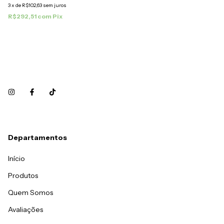
3
x
de
R$102,63
sem juros
R$292,51
com
Pix
Departamentos
Início
Produtos
Quem Somos
Avaliações