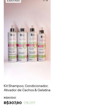
1
/
9
ESGOTADO
Kit Shampoo, Condicionador,
Ativador de Cachos & Gelatina
R$307,90
R$307,90
0
% OFF