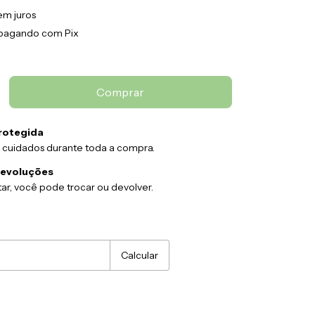
em juros
pagando com Pix
rotegida
 cuidados durante toda a compra.
devoluções
ar, você pode trocar ou devolver.
:
Alterar CEP
Calcular