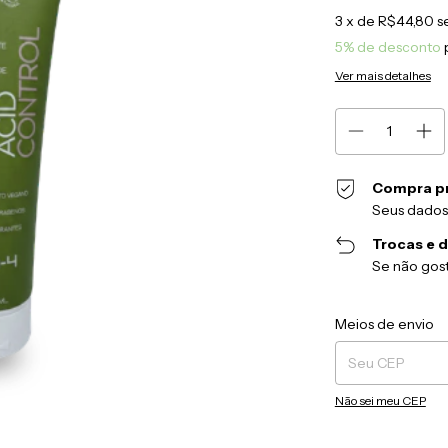
3
x de
R$44,80
s
5% de desconto
Ver mais detalhes
Compra p
Seus dados
Trocas e 
Se não gost
Entregas para o CEP
Meios de envio
Não sei meu CEP