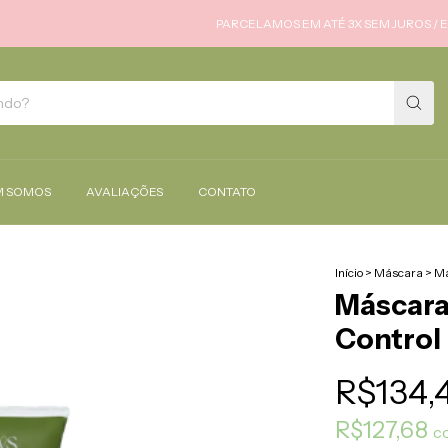
PARCELAMOS EM ATÉ 3X SEM JUROS / ENVIAMOS
 SOMOS
AVALIAÇÕES
CONTATO
Início
>
Máscara
>
Má
Máscara 
Contro
R$134,
R$127,68
c