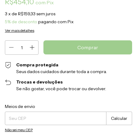
R$454,10
com
Pix
3
x de
R$159,33
sem juros
5% de desconto
pagando com Pix
Ver mais detalhes
Compra protegida
Seus dados cuidados durante toda a compra.
Trocas e devoluções
Se não gostar, você pode trocar ou devolver.
Entregas para o CEP:
Alterar CEP
Meios de envio
Calcular
Não sei meu CEP