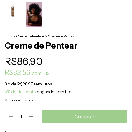
Início
>
Creme de Pentear
>
Creme de Pentear
Creme de Pentear
R$86,90
R$82,56
com
Pix
3
x de
R$28,97
sem juros
5% de desconto
pagando com Pix
Ver mais detalhes