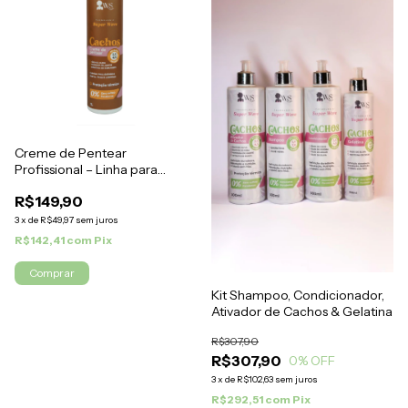
Creme de Pentear
Profissional – Linha para
Lavatório
R$149,90
3
x
de
R$49,97
sem juros
R$142,41
com
Pix
Kit Shampoo, Condicionador,
Ativador de Cachos & Gelatina
R$307,90
R$307,90
0
% OFF
3
x
de
R$102,63
sem juros
R$292,51
com
Pix