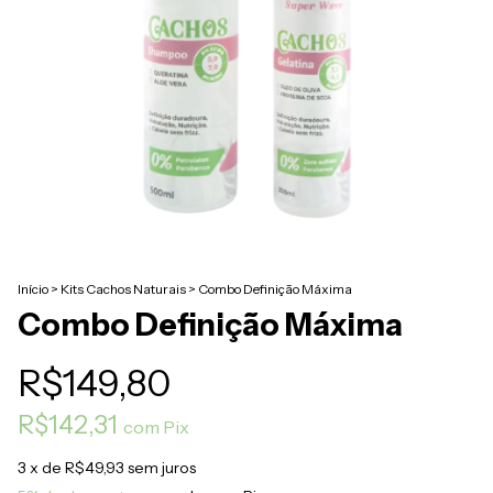
Início
>
Kits Cachos Naturais
>
Combo Definição Máxima
Combo Definição Máxima
R$149,80
R$142,31
com
Pix
3
x de
R$49,93
sem juros