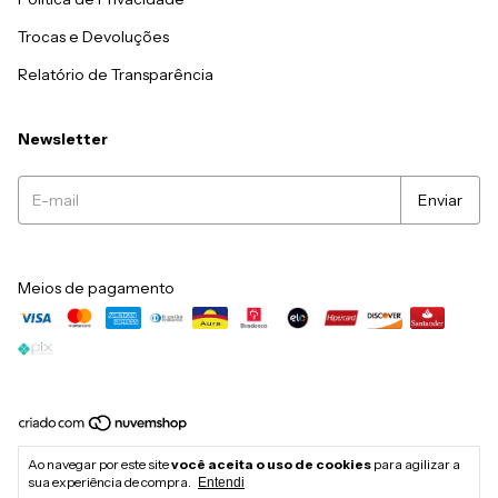
Trocas e Devoluções
Relatório de Transparência
Newsletter
Meios de pagamento
Copyright Ws Natural - 38147008000158 - 2026. Todos os direitos
Ao navegar por este site
você aceita o uso de cookies
para agilizar a
reservados.
sua experiência de compra.
Entendi