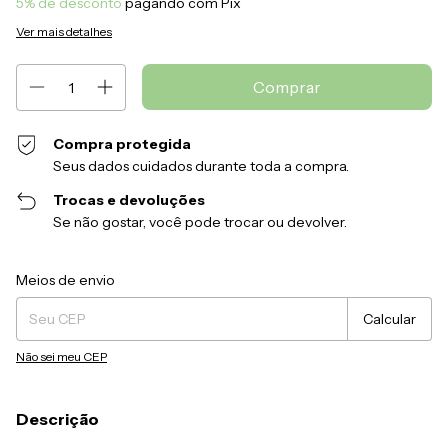
5% de desconto
pagando com Pix
Ver mais detalhes
Compra protegida
Seus dados cuidados durante toda a compra.
Trocas e devoluções
Se não gostar, você pode trocar ou devolver.
Entregas para o CEP:
Alterar CEP
Meios de envio
Calcular
Não sei meu CEP
Descrição