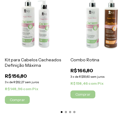
Kit para Cabelos Cacheados
Combo Rotina
Definição Máxima
R$166,80
R$156,80
3
x
de
R$55,60
sem juros
3
x
de
R$52,27
sem juros
R$158,46
com
Pix
R$148,96
com
Pix