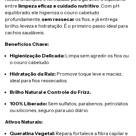
entre
limpeza eficaz e cuidado nutritivo
. Com pH
equilibrado, ele higieniza o couro cabeludo
profundamente,
sem ressecar
os fios, e já entrega
brilho, leveza e hidratação. É o primeiro passo ideal para
cachos saudáveis.
Benefícios Chave:
Higienização Delicada:
Limpa sem agredir os fios ou
o couro cabeludo.
Hidratação da Raiz:
Promove toque leve e maciez,
ideal para fios ressecados.
Brilho Natural e Controle do Frizz.
100% Liberado:
Sem sulfatos, parabenos, petrolatos
ou silicones, seguro para uso diário.
Ativos Naturais:
Queratina Vegetal:
Repara, fortalece a fibra capilar e