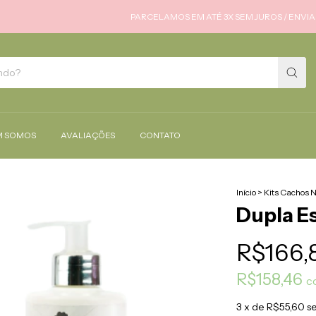
PARCELAMOS EM ATÉ 3X SEM JUROS / ENVIAMOS P
 SOMOS
AVALIAÇÕES
CONTATO
Início
>
Kits Cachos N
Dupla E
R$166,
R$158,46
c
3
x de
R$55,60
s