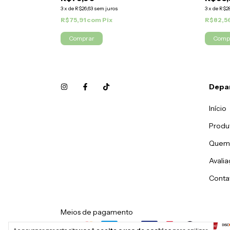
3
x
de
R$26,63
sem juros
3
x
de
R$28
R$75,91
com
Pix
R$82,5
Depa
Início
Produ
Quem
Avali
Conta
Meios de pagamento