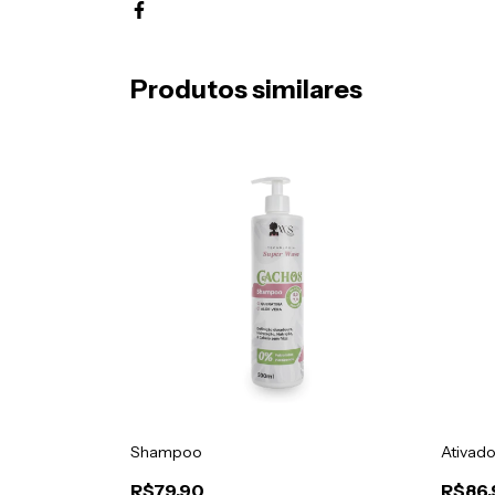
Produtos similares
Shampoo
Ativad
R$79,90
R$86,