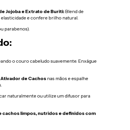
e Jojoba e Extrato de Buriti:
Blend de
elasticidade e confere brilho natural.
ou parabenos).
do:
eando o couro cabeludo suavemente. Enxágue
o
Ativador de Cachos
nas mãos e espalhe
.
ar naturalmente ou utilize um difusor para
e cachos limpos, nutridos e definidos com