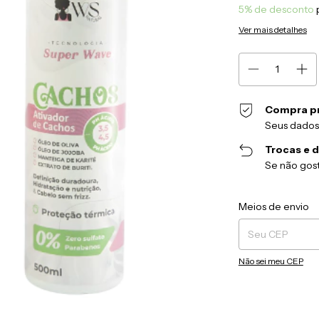
5% de desconto
Ver mais detalhes
Compra p
Seus dados
Trocas e 
Se não gost
Entregas para o CEP
Meios de envio
Não sei meu CEP