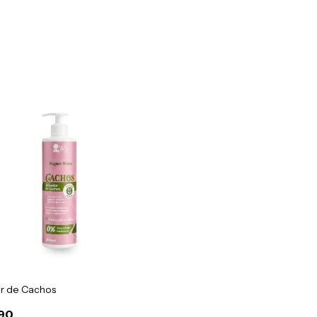
or de Cachos
90