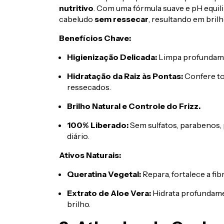
nutritivo
. Com uma fórmula suave e pH equil
cabeludo
sem ressecar
, resultando em brilh
Benefícios Chave:
Higienização Delicada:
Limpa profundamen
Hidratação da Raiz às Pontas:
Confere toq
ressecados.
Brilho Natural e Controle do Frizz.
100% Liberado:
Sem sulfatos, parabenos, p
diário.
Ativos Naturais:
Queratina Vegetal:
Repara, fortalece a fibr
Extrato de Aloe Vera:
Hidrata profundame
brilho.