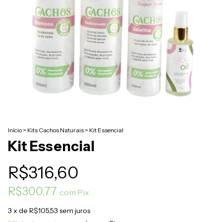
Início
>
Kits Cachos Naturais
>
Kit Essencial
Kit Essencial
R$316,60
R$300,77
com
Pix
3
x de
R$105,53
sem juros