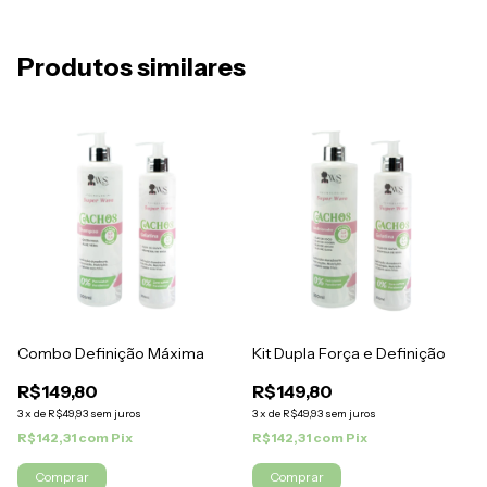
Produtos similares
Combo Definição Máxima
Kit Dupla Força e Definição
R$149,80
R$149,80
3
x
de
R$49,93
sem juros
3
x
de
R$49,93
sem juros
R$142,31
com
Pix
R$142,31
com
Pix