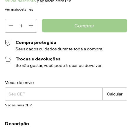
5% de desconto
pagando com Pix
Ver mais detalhes
Compra protegida
Seus dados cuidados durante toda a compra.
Trocas e devoluções
Se não gostar, você pode trocar ou devolver.
Entregas para o CEP:
Alterar CEP
Meios de envio
Calcular
Não sei meu CEP
Descrição